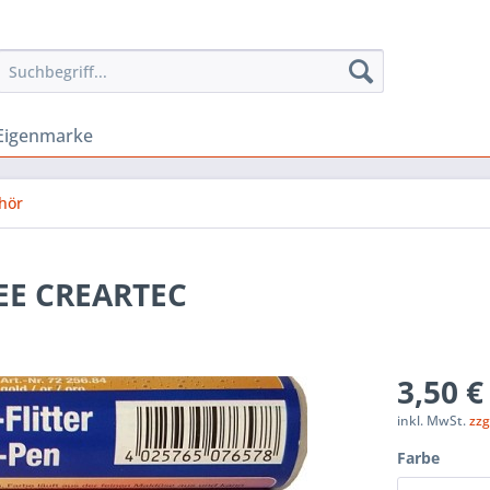
Eigenmarke
hör
DEE CREARTEC
3,50 €
inkl. MwSt.
zzg
Farbe