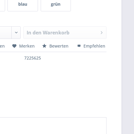
blau
grün
In den
Warenkorb
hen
Merken
Bewerten
Empfehlen
7225625